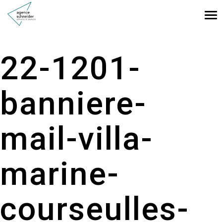
Tog
nav
22-1201-
banniere-
mail-villa-
marine-
courseulles-