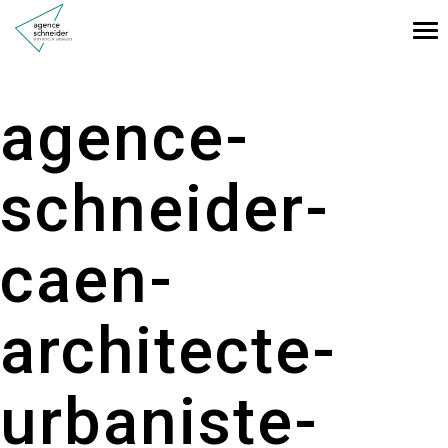
Tog
nav
agence-
schneider-
caen-
architecte-
urbaniste-