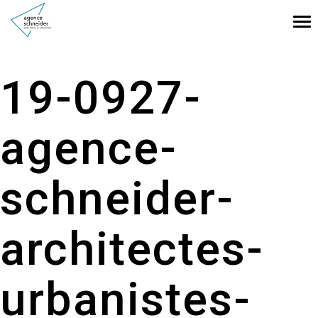
Tog
nav
19-0927-
agence-
schneider-
architectes-
urbanistes-