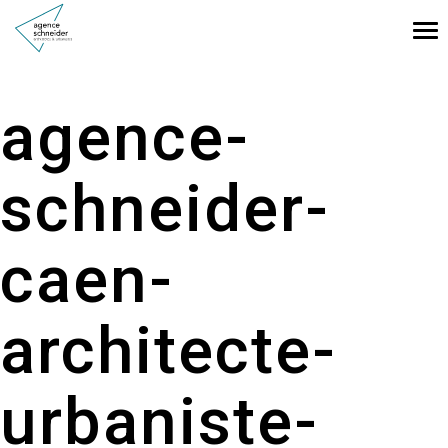
Tog
nav
agence-
schneider-
caen-
architecte-
urbaniste-