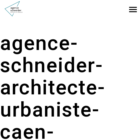
Tog
nav
agence-
schneider-
architecte-
urbaniste-
caen-