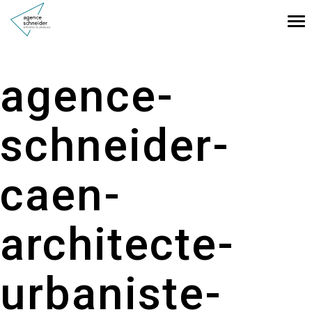
Tog
nav
agence-
schneider-
caen-
architecte-
urbaniste-