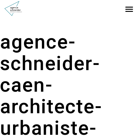
Tog
nav
agence-
schneider-
caen-
architecte-
urbaniste-