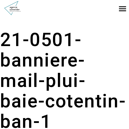
Tog
nav
21-0501-
banniere-
mail-plui-
baie-cotentin-
ban-1