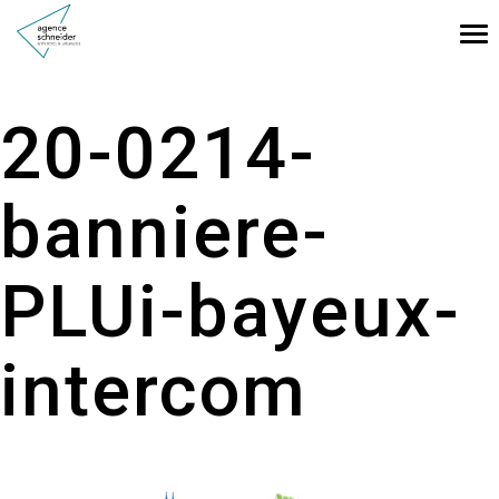
Tog
nav
20-0214-
banniere-
PLUi-bayeux-
intercom