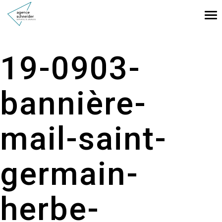
Tog
nav
19-0903-
bannière-
mail-saint-
germain-
herbe-