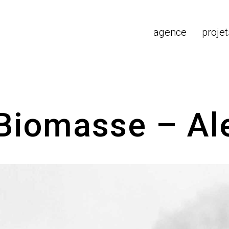
agence
projet
 Biomasse – A