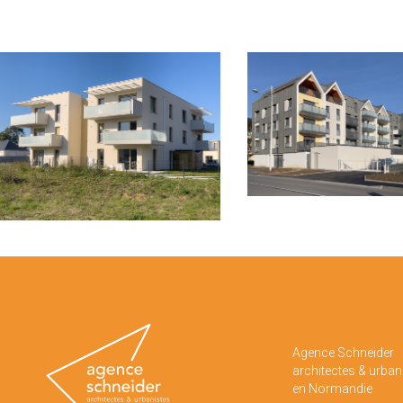
Agence Schneider
architectes & urban
en Normandie