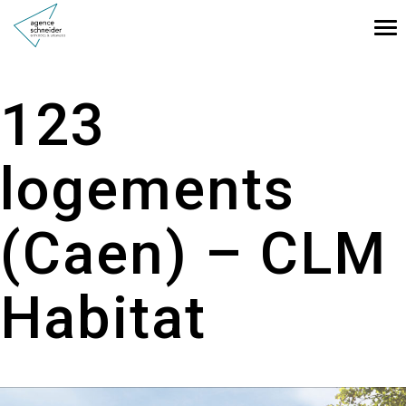
Tog
nav
123
logements
(Caen) – CLM
Habitat